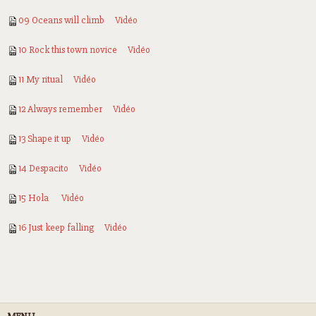
09 Oceans will climb
Vidéo
10 Rock this town novice
Vidéo
11 My ritual
Vidéo
12 Always remember
Vidéo
13 Shape it up
Vidéo
14 Despacito
Vidéo
15 Hola
Vidéo
16 Just keep falling
Vidéo