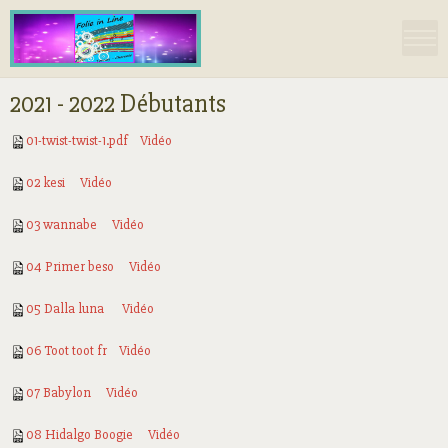
2021 - 2022 Débutants
01-twist-twist-1.pdf
Vidéo
02 kesi
Vidéo
03 wannabe
Vidéo
04 Primer beso
Vidéo
05 Dalla luna
Vidéo
06 Toot toot fr
Vidéo
07 Babylon
Vidéo
08 Hidalgo Boogie
Vidéo